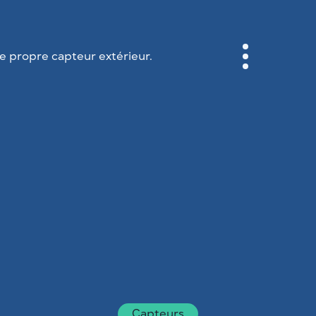
 propre capteur extérieur.
CABINET
CARTES DES VILLES
SENSOR NEBO
A PROPOS DE NOUS
LANGUE DU SITE
English
Česky
Deutsch
Capteurs