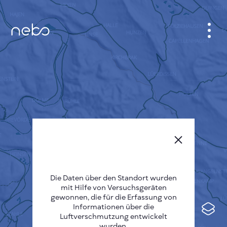
ANMELDEN
STADTPLAN
SENSOR NEBO
ÜBER UNS
SPRACHE DER SEITE
English
Česky
Die Daten über den Standort wurden
mit Hilfe von Versuchsgeräten
Deutsch
gewonnen, die für die Erfassung von
Informationen über die
Español
Luftverschmutzung entwickelt
wurden.