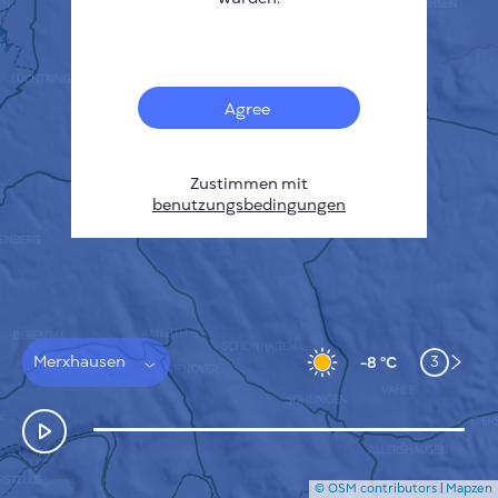
Français
Sensoren
Heatmap zur Verschmutzung
Temperatur Hot-Spots
Agree
Wind
FUNKTIONSWEISE
FORSCHUNG
DATENSCHUTZBESTIMMUNGEN
Zustimmen mit
benutzungsbedingungen
BEDINGUNGEN UND KONDITIONEN
INSTALLATIONSANLEITUNG
API
FAQ
KONTAKT
Merxhausen
3
-8 °C
© OSM contributors
|
Mapzen