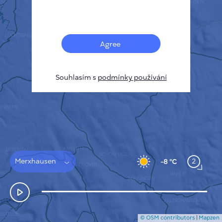
Français
Senzory
Mapa znečištění
Tepelné skvrny
Agree
Vítr
JAK TO FUNGUJE
VÝZKUM
Souhlasím s
podmínky používání
ZÁSADY OCHRANY SOUKROMÍ
PODMÍNKY A PRAVIDLA
PRŮVODCE INSTALACÍ
API
FAQ
KONTAKTUJTE NÁS
Merxhausen
2
-8 °C
© OSM contributors
|
Mapzen