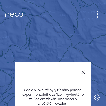
KABINET
MAPA MĚSTA
SENZOR NEBO
O NÁS
JAZYK STRÁNEK
English
Česky
Údaje o lokalitě byly získány pomocí
Deutsch
experimentálního zařízení vyvinutého
Español
za účelem získání informací o
znečištění ovzduší.