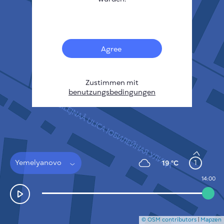
21
Français
Sensoren
Heatmap zur Verschmutzung
Temperatur Hot-Spots
Agree
Wind
FUNKTIONSWEISE
FORSCHUNG
DATENSCHUTZBESTIMMUNGEN
Zustimmen mit
benutzungsbedingungen
BEDINGUNGEN UND KONDITIONEN
INSTALLATIONSANLEITUNG
API
FAQ
KONTAKT
Yemelyanovo
1
19 °C
14:00
© OSM contributors
|
Mapzen