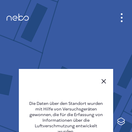
ANMELDEN
STADTPLAN
SENSOR NEBO
ÜBER UNS
SPRACHE DER SEITE
English
Česky
Die Daten über den Standort wurden
mit Hilfe von Versuchsgeräten
Deutsch
gewonnen, die für die Erfassung von
Informationen über die
Español
Luftverschmutzung entwickelt
wurden.