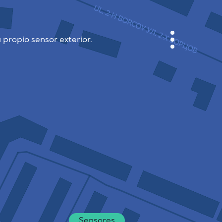
 propio sensor exterior.
GABINETE
PLANO DE LA CIUDAD
SENSOR NEBO
QUIÉNES SOMOS
IDIOMA DEL SITIO
English
Česky
Deutsch
Sensores