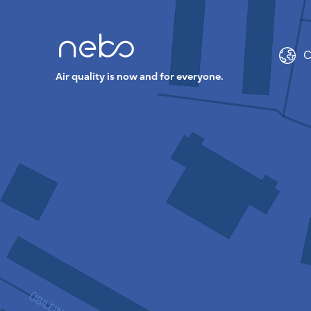
C
Air quality is now and for everyone.