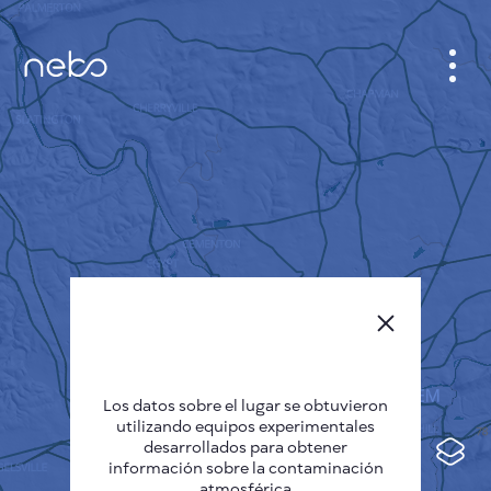
GABINETE
PLANO DE LA CIUDAD
SENSOR NEBO
QUIÉNES SOMOS
IDIOMA DEL SITIO
English
Česky
Los datos sobre el lugar se obtuvieron
Deutsch
utilizando equipos experimentales
desarrollados para obtener
Español
información sobre la contaminación
atmosférica