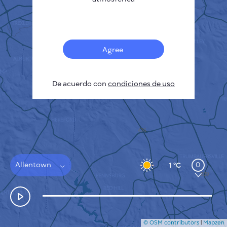
Français
Sensores
Mapa de contaminación
Manchas térmicas
Agree
Viento
CÓMO FUNCIONA
INVESTIGACIÓN
De acuerdo con
POLÍTICA DE PRIVACIDAD
condiciones de uso
CONDICIONES GENERALES
GUÍA DE INSTALACIÓN
API
FAQ
CONTACTE CON NOSOTROS
Allentown
0
1 °C
© OSM contributors
|
Mapzen