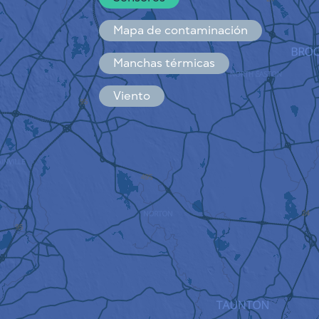
Español
Français
Mapa de contaminación
Manchas térmicas
Viento
CÓMO FUNCIONA
INVESTIGACIÓN
POLÍTICA DE PRIVACIDAD
CONDICIONES GENERALES
GUÍA DE INSTALACIÓN
API
FAQ
CONTACTE CON NOSOTROS