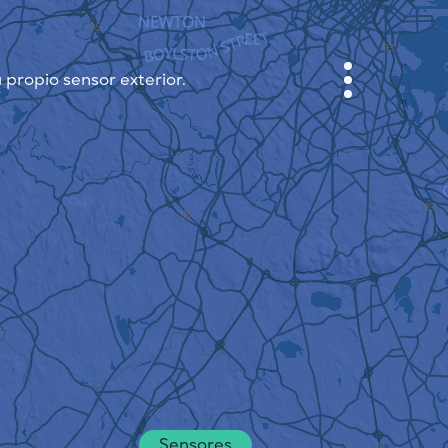
 propio sensor exterior.
GABINETE
PLANO DE LA CIUDAD
SENSOR NEBO
QUIÉNES SOMOS
IDIOMA DEL SITIO
English
Česky
Deutsch
Sensores