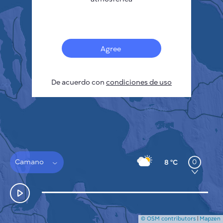
Français
Sensores
Mapa de contaminación
Manchas térmicas
Agree
Viento
CÓMO FUNCIONA
INVESTIGACIÓN
De acuerdo con
POLÍTICA DE PRIVACIDAD
condiciones de uso
CONDICIONES GENERALES
GUÍA DE INSTALACIÓN
API
FAQ
CONTACTE CON NOSOTROS
Camano
0
8 °C
© OSM contributors
|
Mapzen