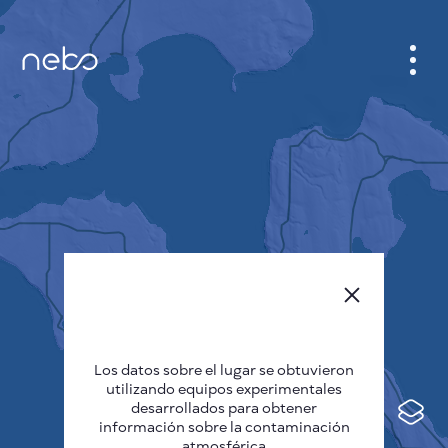
GABINETE
PLANO DE LA CIUDAD
SENSOR NEBO
QUIÉNES SOMOS
IDIOMA DEL SITIO
English
Česky
Los datos sobre el lugar se obtuvieron
Deutsch
utilizando equipos experimentales
desarrollados para obtener
Español
información sobre la contaminación
atmosférica