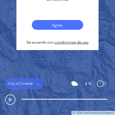
Français
Sensores
Mapa de contaminación
Manchas térmicas
Agree
Viento
CÓMO FUNCIONA
INVESTIGACIÓN
De acuerdo con
POLÍTICA DE PRIVACIDAD
condiciones de uso
CONDICIONES GENERALES
GUÍA DE INSTALACIÓN
API
FAQ
CONTACTE CON NOSOTROS
City of Creede
1
3 °C
© OSM contributors
|
Mapzen