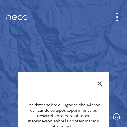
GABINETE
PLANO DE LA CIUDAD
SENSOR NEBO
QUIÉNES SOMOS
IDIOMA DEL SITIO
English
Česky
Los datos sobre el lugar se obtuvieron
Deutsch
utilizando equipos experimentales
desarrollados para obtener
Español
información sobre la contaminación
atmosférica