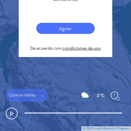
Français
Sensores
Mapa de contaminación
Manchas térmicas
Agree
Viento
CÓMO FUNCIONA
INVESTIGACIÓN
De acuerdo con
POLÍTICA DE PRIVACIDAD
condiciones de uso
CONDICIONES GENERALES
GUÍA DE INSTALACIÓN
API
FAQ
CONTACTE CON NOSOTROS
Comox Valley
1
2 °C
© OSM contributors
|
Mapzen