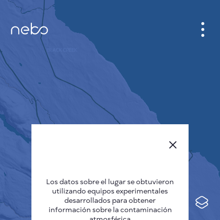
GABINETE
PLANO DE LA CIUDAD
SENSOR NEBO
QUIÉNES SOMOS
IDIOMA DEL SITIO
English
Česky
Los datos sobre el lugar se obtuvieron
Deutsch
utilizando equipos experimentales
desarrollados para obtener
Español
información sobre la contaminación
atmosférica