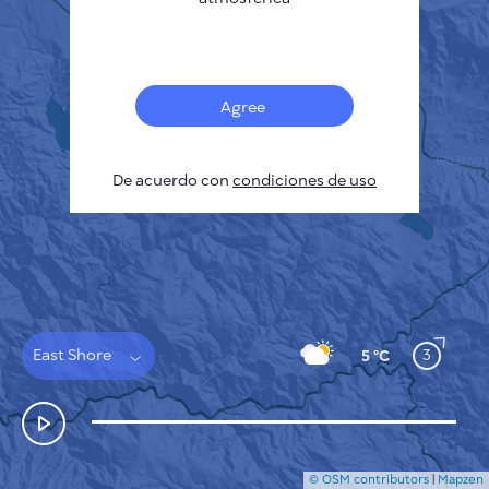
Français
Sensores
Mapa de contaminación
Manchas térmicas
Agree
Viento
CÓMO FUNCIONA
INVESTIGACIÓN
De acuerdo con
POLÍTICA DE PRIVACIDAD
condiciones de uso
CONDICIONES GENERALES
GUÍA DE INSTALACIÓN
API
FAQ
CONTACTE CON NOSOTROS
East Shore
3
5 °C
© OSM contributors
|
Mapzen