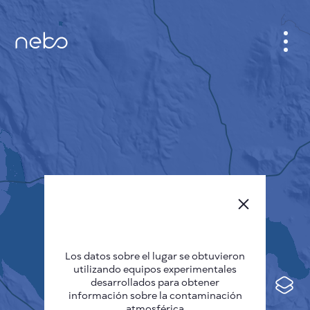
GABINETE
PLANO DE LA CIUDAD
SENSOR NEBO
QUIÉNES SOMOS
IDIOMA DEL SITIO
English
Česky
Los datos sobre el lugar se obtuvieron
Deutsch
utilizando equipos experimentales
desarrollados para obtener
Español
información sobre la contaminación
atmosférica