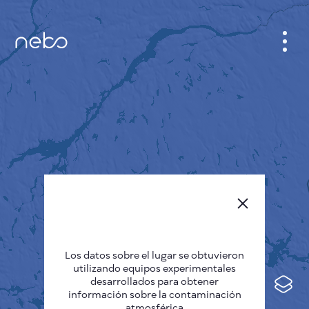
GABINETE
PLANO DE LA CIUDAD
SENSOR NEBO
QUIÉNES SOMOS
IDIOMA DEL SITIO
English
Česky
Los datos sobre el lugar se obtuvieron
Deutsch
utilizando equipos experimentales
desarrollados para obtener
Español
información sobre la contaminación
atmosférica