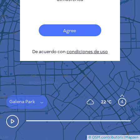
Français
Sensores
Mapa de contaminación
Manchas térmicas
Agree
Viento
CÓMO FUNCIONA
INVESTIGACIÓN
De acuerdo con
POLÍTICA DE PRIVACIDAD
condiciones de uso
CONDICIONES GENERALES
GUÍA DE INSTALACIÓN
API
FAQ
CONTACTE CON NOSOTROS
Galena Park
4
22 °C
© OSM contributors
|
Mapzen