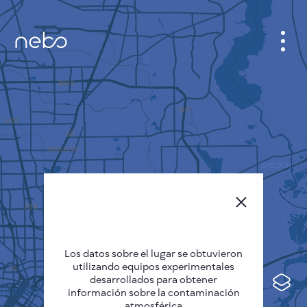
GABINETE
PLANO DE LA CIUDAD
SENSOR NEBO
QUIÉNES SOMOS
IDIOMA DEL SITIO
English
Česky
Los datos sobre el lugar se obtuvieron
Deutsch
utilizando equipos experimentales
desarrollados para obtener
Español
información sobre la contaminación
atmosférica