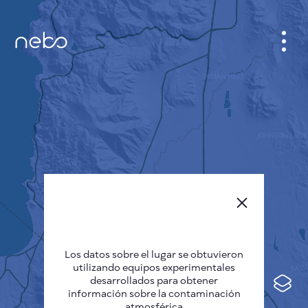
GABINETE
PLANO DE LA CIUDAD
SENSOR NEBO
QUIÉNES SOMOS
IDIOMA DEL SITIO
English
Česky
Los datos sobre el lugar se obtuvieron
Deutsch
utilizando equipos experimentales
desarrollados para obtener
Español
información sobre la contaminación
atmosférica