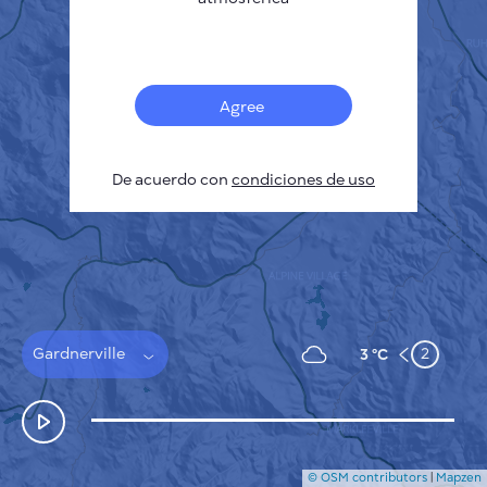
Français
Sensores
Mapa de contaminación
Manchas térmicas
Agree
Viento
CÓMO FUNCIONA
INVESTIGACIÓN
De acuerdo con
POLÍTICA DE PRIVACIDAD
condiciones de uso
CONDICIONES GENERALES
GUÍA DE INSTALACIÓN
API
FAQ
CONTACTE CON NOSOTROS
Gardnerville
2
3 °C
© OSM contributors
|
Mapzen