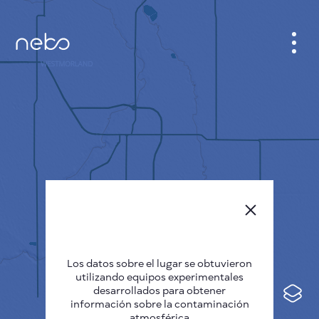
GABINETE
PLANO DE LA CIUDAD
SENSOR NEBO
QUIÉNES SOMOS
IDIOMA DEL SITIO
English
Česky
Los datos sobre el lugar se obtuvieron
Deutsch
utilizando equipos experimentales
desarrollados para obtener
Español
información sobre la contaminación
atmosférica