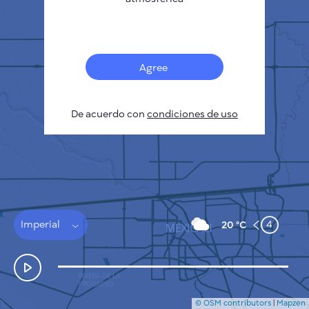
Français
Sensores
Mapa de contaminación
Manchas térmicas
Agree
Viento
CÓMO FUNCIONA
INVESTIGACIÓN
De acuerdo con
POLÍTICA DE PRIVACIDAD
condiciones de uso
CONDICIONES GENERALES
GUÍA DE INSTALACIÓN
API
FAQ
CONTACTE CON NOSOTROS
Imperial
4
20 °C
© OSM contributors
|
Mapzen