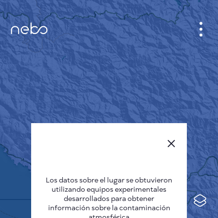
GABINETE
PLANO DE LA CIUDAD
SENSOR NEBO
QUIÉNES SOMOS
IDIOMA DEL SITIO
English
Česky
Los datos sobre el lugar se obtuvieron
Deutsch
utilizando equipos experimentales
desarrollados para obtener
Español
información sobre la contaminación
atmosférica