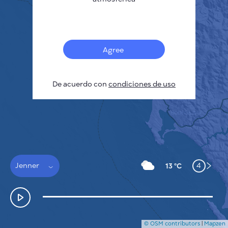
Français
Sensores
Mapa de contaminación
Manchas térmicas
Agree
Viento
CÓMO FUNCIONA
INVESTIGACIÓN
De acuerdo con
POLÍTICA DE PRIVACIDAD
condiciones de uso
CONDICIONES GENERALES
GUÍA DE INSTALACIÓN
API
FAQ
CONTACTE CON NOSOTROS
Jenner
4
13 °C
© OSM contributors
|
Mapzen