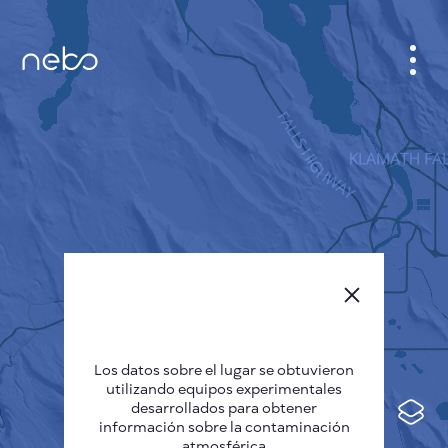
GABINETE
PLANO DE LA CIUDAD
SENSOR NEBO
QUIÉNES SOMOS
IDIOMA DEL SITIO
English
Česky
Los datos sobre el lugar se obtuvieron
Deutsch
utilizando equipos experimentales
desarrollados para obtener
Español
información sobre la contaminación
atmosférica