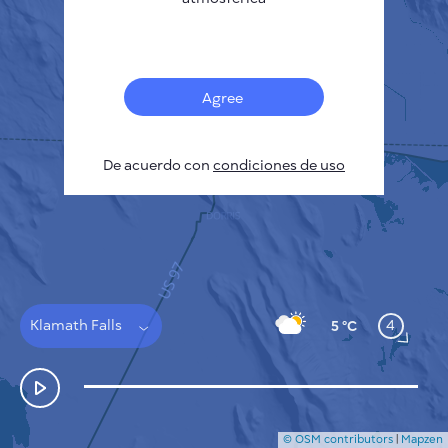
Français
Sensores
Mapa de contaminación
Manchas térmicas
Agree
Viento
CÓMO FUNCIONA
INVESTIGACIÓN
De acuerdo con
POLÍTICA DE PRIVACIDAD
condiciones de uso
CONDICIONES GENERALES
GUÍA DE INSTALACIÓN
API
FAQ
CONTACTE CON NOSOTROS
Klamath Falls
4
5 °C
© OSM contributors
|
Mapzen