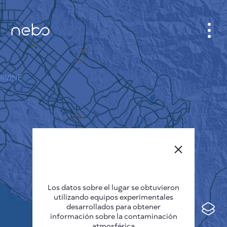
GABINETE
PLANO DE LA CIUDAD
SENSOR NEBO
QUIÉNES SOMOS
IDIOMA DEL SITIO
English
Česky
Los datos sobre el lugar se obtuvieron
Deutsch
utilizando equipos experimentales
desarrollados para obtener
Español
información sobre la contaminación
atmosférica