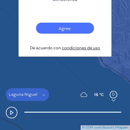
Français
Sensores
Mapa de contaminación
Manchas térmicas
Agree
Viento
CÓMO FUNCIONA
INVESTIGACIÓN
De acuerdo con
POLÍTICA DE PRIVACIDAD
condiciones de uso
CONDICIONES GENERALES
GUÍA DE INSTALACIÓN
API
FAQ
CONTACTE CON NOSOTROS
Laguna Niguel
0
16 °C
© OSM contributors
|
Mapzen