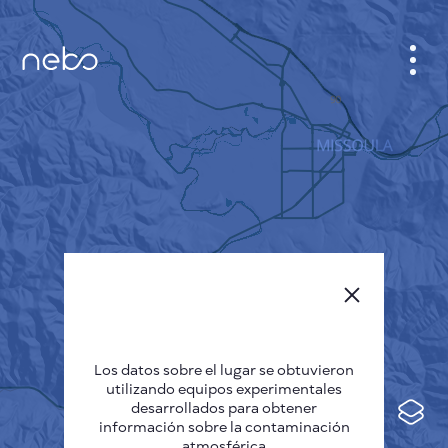
GABINETE
PLANO DE LA CIUDAD
SENSOR NEBO
QUIÉNES SOMOS
IDIOMA DEL SITIO
English
Česky
Los datos sobre el lugar se obtuvieron
Deutsch
utilizando equipos experimentales
desarrollados para obtener
Español
información sobre la contaminación
atmosférica