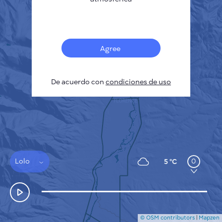
Français
Sensores
Mapa de contaminación
Manchas térmicas
Agree
Viento
CÓMO FUNCIONA
INVESTIGACIÓN
De acuerdo con
POLÍTICA DE PRIVACIDAD
condiciones de uso
CONDICIONES GENERALES
GUÍA DE INSTALACIÓN
API
FAQ
CONTACTE CON NOSOTROS
Lolo
0
5 °C
© OSM contributors
|
Mapzen