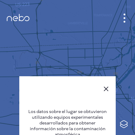
GABINETE
PLANO DE LA CIUDAD
SENSOR NEBO
QUIÉNES SOMOS
IDIOMA DEL SITIO
English
Česky
Los datos sobre el lugar se obtuvieron
Deutsch
utilizando equipos experimentales
desarrollados para obtener
Español
información sobre la contaminación
atmosférica