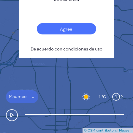
Français
Sensores
Mapa de contaminación
Manchas térmicas
Agree
Viento
CÓMO FUNCIONA
INVESTIGACIÓN
De acuerdo con
POLÍTICA DE PRIVACIDAD
condiciones de uso
CONDICIONES GENERALES
GUÍA DE INSTALACIÓN
API
FAQ
CONTACTE CON NOSOTROS
Maumee
1
1 °C
© OSM contributors
|
Mapzen