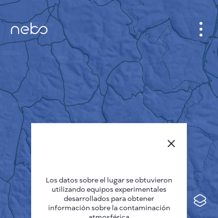
GABINETE
PLANO DE LA CIUDAD
SENSOR NEBO
QUIÉNES SOMOS
IDIOMA DEL SITIO
English
Česky
Los datos sobre el lugar se obtuvieron
Deutsch
utilizando equipos experimentales
desarrollados para obtener
Español
información sobre la contaminación
atmosférica