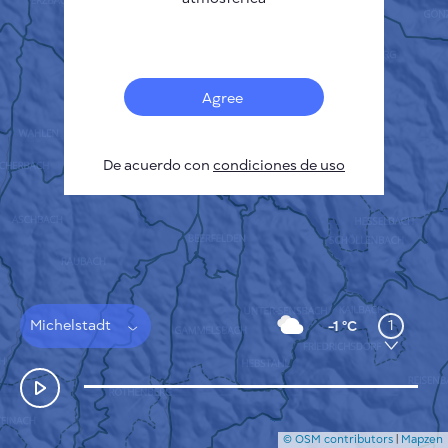
Français
Sensores
Mapa de contaminación
Manchas térmicas
Agree
Viento
CÓMO FUNCIONA
INVESTIGACIÓN
De acuerdo con
POLÍTICA DE PRIVACIDAD
condiciones de uso
CONDICIONES GENERALES
GUÍA DE INSTALACIÓN
API
FAQ
CONTACTE CON NOSOTROS
Michelstadt
1
-1 °C
© OSM contributors
|
Mapzen