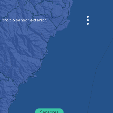
 propio sensor exterior.
GABINETE
PLANO DE LA CIUDAD
SENSOR NEBO
QUIÉNES SOMOS
IDIOMA DEL SITIO
English
Česky
Deutsch
Sensores