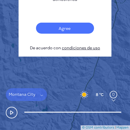
Français
Sensores
Mapa de contaminación
Manchas térmicas
Agree
Viento
CÓMO FUNCIONA
INVESTIGACIÓN
De acuerdo con
POLÍTICA DE PRIVACIDAD
condiciones de uso
CONDICIONES GENERALES
GUÍA DE INSTALACIÓN
API
FAQ
CONTACTE CON NOSOTROS
Montana City
0
8 °C
© OSM contributors
|
Mapzen