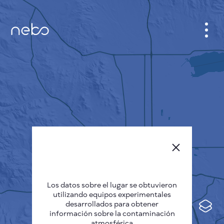
GABINETE
PLANO DE LA CIUDAD
SENSOR NEBO
QUIÉNES SOMOS
IDIOMA DEL SITIO
English
Česky
Los datos sobre el lugar se obtuvieron
Deutsch
utilizando equipos experimentales
desarrollados para obtener
Español
información sobre la contaminación
atmosférica