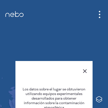
GABINETE
PLANO DE LA CIUDAD
SENSOR NEBO
QUIÉNES SOMOS
IDIOMA DEL SITIO
English
Česky
Los datos sobre el lugar se obtuvieron
Deutsch
utilizando equipos experimentales
desarrollados para obtener
Español
información sobre la contaminación
atmosférica