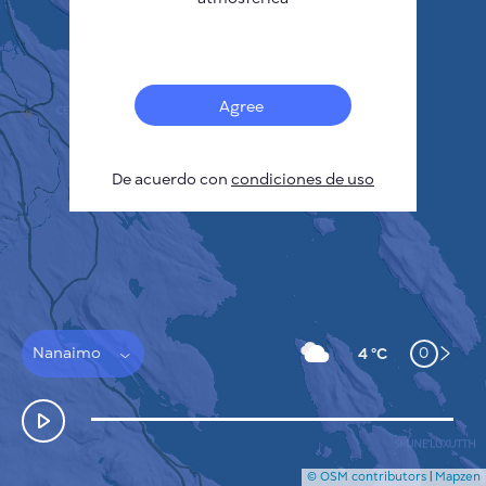
Français
Sensores
Mapa de contaminación
Manchas térmicas
Agree
Viento
CÓMO FUNCIONA
INVESTIGACIÓN
De acuerdo con
POLÍTICA DE PRIVACIDAD
condiciones de uso
CONDICIONES GENERALES
GUÍA DE INSTALACIÓN
API
FAQ
CONTACTE CON NOSOTROS
Nanaimo
0
4 °C
© OSM contributors
|
Mapzen