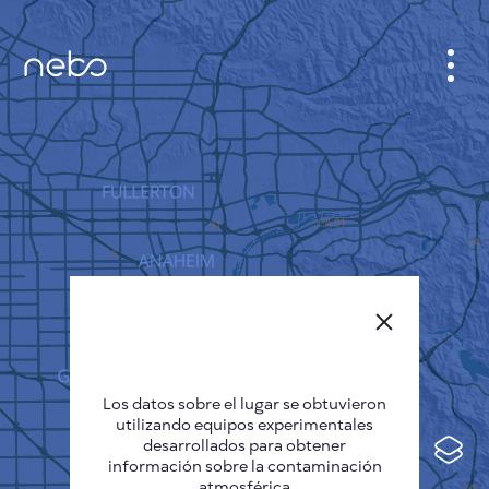
GABINETE
PLANO DE LA CIUDAD
SENSOR NEBO
QUIÉNES SOMOS
IDIOMA DEL SITIO
English
Česky
Los datos sobre el lugar se obtuvieron
Deutsch
utilizando equipos experimentales
desarrollados para obtener
Español
información sobre la contaminación
atmosférica