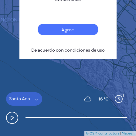
Français
Sensores
Mapa de contaminación
Manchas térmicas
Agree
Viento
CÓMO FUNCIONA
INVESTIGACIÓN
De acuerdo con
POLÍTICA DE PRIVACIDAD
condiciones de uso
CONDICIONES GENERALES
GUÍA DE INSTALACIÓN
API
FAQ
CONTACTE CON NOSOTROS
Santa Ana
3
16 °C
© OSM contributors
|
Mapzen