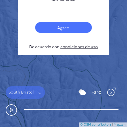
Français
Sensores
Mapa de contaminación
Manchas térmicas
Agree
Viento
CÓMO FUNCIONA
INVESTIGACIÓN
De acuerdo con
POLÍTICA DE PRIVACIDAD
condiciones de uso
CONDICIONES GENERALES
GUÍA DE INSTALACIÓN
API
FAQ
CONTACTE CON NOSOTROS
South Bristol
3
-3 °C
© OSM contributors
|
Mapzen