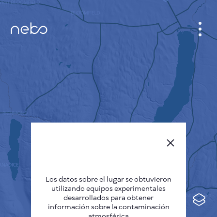
GABINETE
PLANO DE LA CIUDAD
SENSOR NEBO
QUIÉNES SOMOS
IDIOMA DEL SITIO
English
Česky
Los datos sobre el lugar se obtuvieron
Deutsch
utilizando equipos experimentales
desarrollados para obtener
Español
información sobre la contaminación
atmosférica