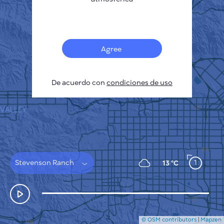
Français
Sensores
Mapa de contaminación
Manchas térmicas
Agree
Viento
CÓMO FUNCIONA
INVESTIGACIÓN
De acuerdo con
POLÍTICA DE PRIVACIDAD
condiciones de uso
CONDICIONES GENERALES
GUÍA DE INSTALACIÓN
API
FAQ
CONTACTE CON NOSOTROS
Stevenson Ranch
1
13 °C
© OSM contributors
|
Mapzen