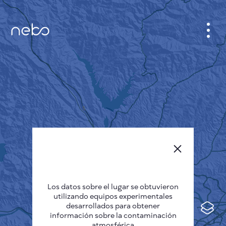
GABINETE
PLANO DE LA CIUDAD
SENSOR NEBO
QUIÉNES SOMOS
IDIOMA DEL SITIO
English
Česky
Los datos sobre el lugar se obtuvieron
Deutsch
utilizando equipos experimentales
desarrollados para obtener
Español
información sobre la contaminación
atmosférica