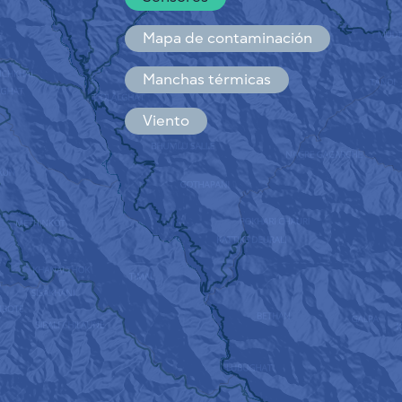
Español
Français
Mapa de contaminación
Manchas térmicas
Viento
CÓMO FUNCIONA
INVESTIGACIÓN
POLÍTICA DE PRIVACIDAD
CONDICIONES GENERALES
GUÍA DE INSTALACIÓN
API
FAQ
CONTACTE CON NOSOTROS