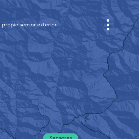
 propio sensor exterior.
GABINETE
PLANO DE LA CIUDAD
SENSOR NEBO
QUIÉNES SOMOS
IDIOMA DEL SITIO
English
Česky
Deutsch
Sensores