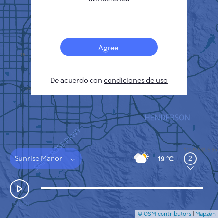
Français
Sensores
Mapa de contaminación
Manchas térmicas
Agree
Viento
CÓMO FUNCIONA
INVESTIGACIÓN
De acuerdo con
POLÍTICA DE PRIVACIDAD
condiciones de uso
CONDICIONES GENERALES
GUÍA DE INSTALACIÓN
API
FAQ
CONTACTE CON NOSOTROS
Sunrise Manor
2
19 °C
© OSM contributors
|
Mapzen