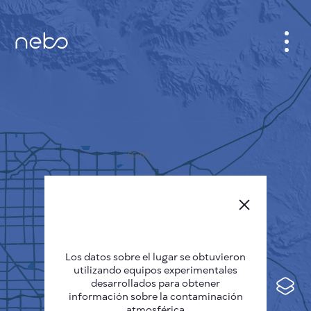
GABINETE
PLANO DE LA CIUDAD
SENSOR NEBO
QUIÉNES SOMOS
IDIOMA DEL SITIO
English
Česky
Los datos sobre el lugar se obtuvieron
Deutsch
utilizando equipos experimentales
desarrollados para obtener
Español
información sobre la contaminación
atmosférica