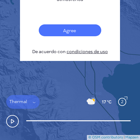
Français
Sensores
Mapa de contaminación
Manchas térmicas
Agree
Viento
CÓMO FUNCIONA
INVESTIGACIÓN
De acuerdo con
POLÍTICA DE PRIVACIDAD
condiciones de uso
CONDICIONES GENERALES
GUÍA DE INSTALACIÓN
API
FAQ
CONTACTE CON NOSOTROS
Thermal
2
17 °C
© OSM contributors
|
Mapzen