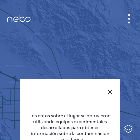
GABINETE
PLANO DE LA CIUDAD
SENSOR NEBO
QUIÉNES SOMOS
IDIOMA DEL SITIO
English
Česky
Los datos sobre el lugar se obtuvieron
Deutsch
utilizando equipos experimentales
desarrollados para obtener
Español
información sobre la contaminación
atmosférica