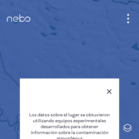
GABINETE
PLANO DE LA CIUDAD
SENSOR NEBO
QUIÉNES SOMOS
IDIOMA DEL SITIO
English
Česky
Los datos sobre el lugar se obtuvieron
Deutsch
utilizando equipos experimentales
desarrollados para obtener
Español
información sobre la contaminación
atmosférica