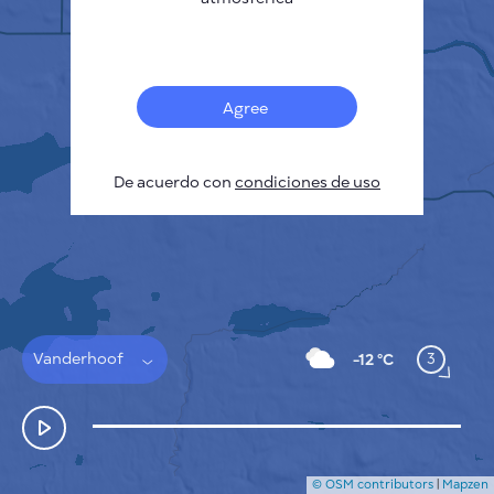
Français
Sensores
Mapa de contaminación
Manchas térmicas
Agree
Viento
CÓMO FUNCIONA
INVESTIGACIÓN
De acuerdo con
POLÍTICA DE PRIVACIDAD
condiciones de uso
CONDICIONES GENERALES
GUÍA DE INSTALACIÓN
API
FAQ
CONTACTE CON NOSOTROS
Vanderhoof
3
-12 °C
© OSM contributors
|
Mapzen