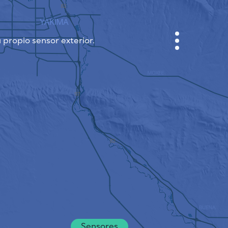
 propio sensor exterior.
GABINETE
PLANO DE LA CIUDAD
SENSOR NEBO
QUIÉNES SOMOS
IDIOMA DEL SITIO
English
Česky
Deutsch
Sensores