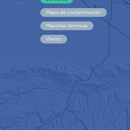
Español
Français
Mapa de contaminación
Manchas térmicas
Viento
CÓMO FUNCIONA
INVESTIGACIÓN
POLÍTICA DE PRIVACIDAD
CONDICIONES GENERALES
GUÍA DE INSTALACIÓN
API
FAQ
CONTACTE CON NOSOTROS