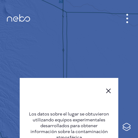
GABINETE
PLANO DE LA CIUDAD
SENSOR NEBO
QUIÉNES SOMOS
IDIOMA DEL SITIO
English
Česky
Los datos sobre el lugar se obtuvieron
Deutsch
utilizando equipos experimentales
desarrollados para obtener
Español
información sobre la contaminación
atmosférica