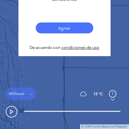
Français
Sensores
Mapa de contaminación
Manchas térmicas
Agree
Viento
CÓMO FUNCIONA
INVESTIGACIÓN
De acuerdo con
POLÍTICA DE PRIVACIDAD
condiciones de uso
CONDICIONES GENERALES
GUÍA DE INSTALACIÓN
API
FAQ
CONTACTE CON NOSOTROS
Willows
1
13 °C
© OSM contributors
|
Mapzen