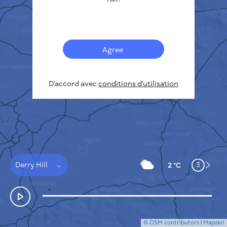
Français
Capteurs
Carte de la pollution
Taches thermiques
Agree
Le vent
COMMENT ÇA MARCHE
RECHERCHE
D'accord avec
POLITIQUE DE CONFIDENTIALITÉ
conditions d'utilisation
CONDITIONS GÉNÉRALES D'UTILISATION
GUIDE D'INSTALLATION
API
FAQ
NOUS CONTACTER
Derry Hill
3
2 °C
© OSM contributors
|
Mapzen