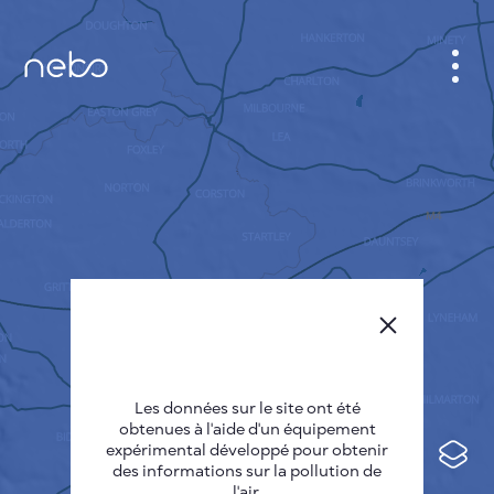
CABINET
CARTES DES VILLES
SENSOR NEBO
A PROPOS DE NOUS
LANGUE DU SITE
English
Česky
Les données sur le site ont été
Deutsch
obtenues à l'aide d'un équipement
expérimental développé pour obtenir
Español
des informations sur la pollution de
l'air.