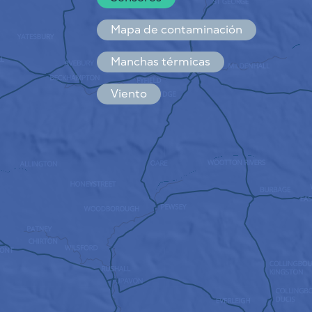
Español
Français
Mapa de contaminación
Manchas térmicas
Viento
CÓMO FUNCIONA
INVESTIGACIÓN
POLÍTICA DE PRIVACIDAD
CONDICIONES GENERALES
GUÍA DE INSTALACIÓN
API
FAQ
CONTACTE CON NOSOTROS