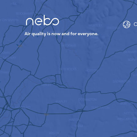
C
Air quality is now and for everyone.