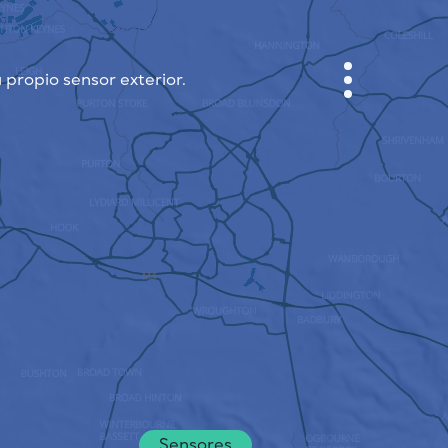
 propio sensor exterior.
GABINETE
PLANO DE LA CIUDAD
SENSOR NEBO
QUIÉNES SOMOS
IDIOMA DEL SITIO
English
Česky
Deutsch
Sensores