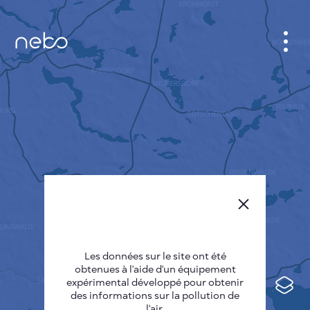
CABINET
CARTES DES VILLES
SENSOR NEBO
A PROPOS DE NOUS
LANGUE DU SITE
English
Česky
Les données sur le site ont été
Deutsch
obtenues à l'aide d'un équipement
expérimental développé pour obtenir
Español
des informations sur la pollution de
l'air.