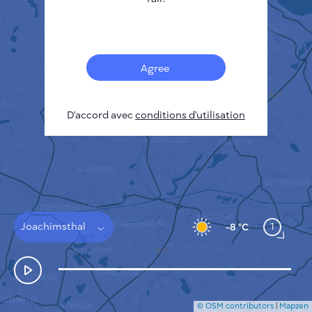
Français
Capteurs
Carte de la pollution
Taches thermiques
Agree
Le vent
COMMENT ÇA MARCHE
RECHERCHE
D'accord avec
POLITIQUE DE CONFIDENTIALITÉ
conditions d'utilisation
CONDITIONS GÉNÉRALES D'UTILISATION
GUIDE D'INSTALLATION
API
FAQ
NOUS CONTACTER
Joachimsthal
1
-8 °C
© OSM contributors
|
Mapzen