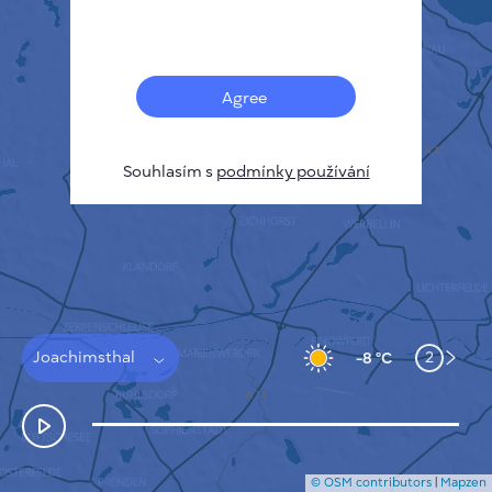
Français
Senzory
Mapa znečištění
Tepelné skvrny
Agree
Vítr
JAK TO FUNGUJE
VÝZKUM
Souhlasím s
podmínky používání
ZÁSADY OCHRANY SOUKROMÍ
PODMÍNKY A PRAVIDLA
PRŮVODCE INSTALACÍ
API
FAQ
KONTAKTUJTE NÁS
Joachimsthal
2
-8 °C
© OSM contributors
|
Mapzen