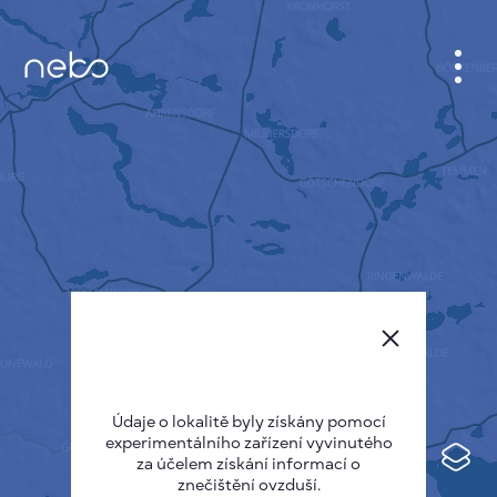
KABINET
MAPA MĚSTA
SENZOR NEBO
O NÁS
JAZYK STRÁNEK
English
Česky
Údaje o lokalitě byly získány pomocí
Deutsch
experimentálního zařízení vyvinutého
Español
za účelem získání informací o
znečištění ovzduší.