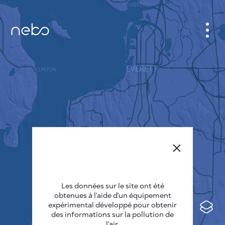
CABINET
CARTES DES VILLES
SENSOR NEBO
A PROPOS DE NOUS
LANGUE DU SITE
English
Česky
Les données sur le site ont été
Deutsch
obtenues à l'aide d'un équipement
expérimental développé pour obtenir
Español
des informations sur la pollution de
l'air.