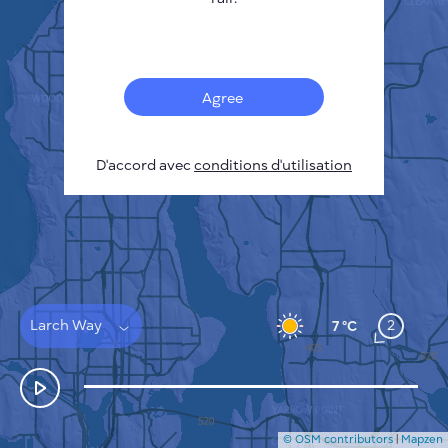
Français
Capteurs
Carte de la pollution
Taches thermiques
Agree
Le vent
COMMENT ÇA MARCHE
RECHERCHE
D'accord avec
POLITIQUE DE CONFIDENTIALITÉ
conditions d'utilisation
CONDITIONS GÉNÉRALES D'UTILISATION
GUIDE D'INSTALLATION
API
FAQ
NOUS CONTACTER
Larch Way
2
7 °C
© OSM contributors
|
Mapzen