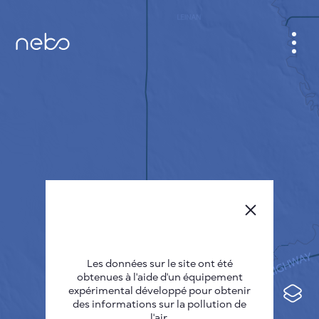
CABINET
CARTES DES VILLES
SENSOR NEBO
A PROPOS DE NOUS
LANGUE DU SITE
English
Česky
Les données sur le site ont été
Deutsch
obtenues à l'aide d'un équipement
expérimental développé pour obtenir
Español
des informations sur la pollution de
l'air.