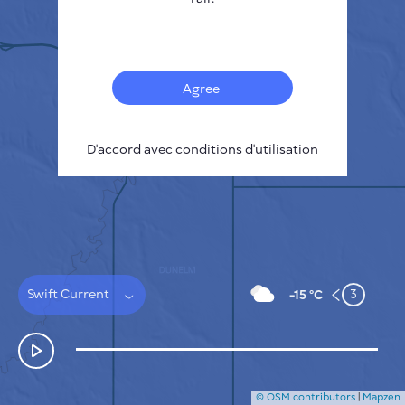
Français
Capteurs
Carte de la pollution
Taches thermiques
Agree
Le vent
COMMENT ÇA MARCHE
RECHERCHE
D'accord avec
POLITIQUE DE CONFIDENTIALITÉ
conditions d'utilisation
CONDITIONS GÉNÉRALES D'UTILISATION
GUIDE D'INSTALLATION
API
FAQ
NOUS CONTACTER
Swift Current
3
-15 °C
© OSM contributors
|
Mapzen