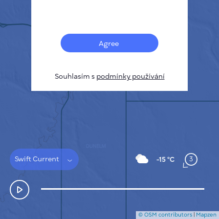
Français
Senzory
Mapa znečištění
Tepelné skvrny
Agree
Vítr
JAK TO FUNGUJE
VÝZKUM
Souhlasím s
podmínky používání
ZÁSADY OCHRANY SOUKROMÍ
PODMÍNKY A PRAVIDLA
PRŮVODCE INSTALACÍ
API
FAQ
KONTAKTUJTE NÁS
Swift Current
3
-15 °C
© OSM contributors
|
Mapzen