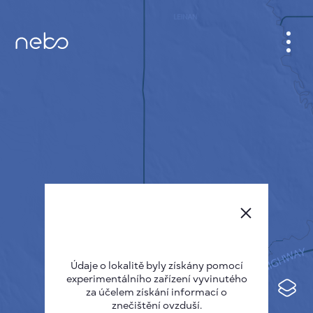
KABINET
MAPA MĚSTA
SENZOR NEBO
O NÁS
JAZYK STRÁNEK
English
Česky
Údaje o lokalitě byly získány pomocí
Deutsch
experimentálního zařízení vyvinutého
Español
za účelem získání informací o
znečištění ovzduší.