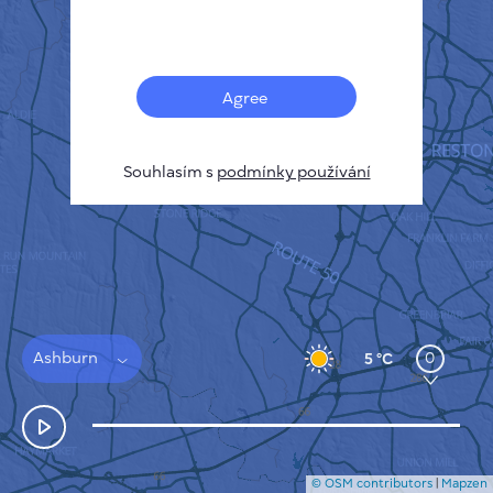
Français
Senzory
Mapa znečištění
Tepelné skvrny
Agree
Vítr
JAK TO FUNGUJE
VÝZKUM
Souhlasím s
podmínky používání
ZÁSADY OCHRANY SOUKROMÍ
PODMÍNKY A PRAVIDLA
PRŮVODCE INSTALACÍ
API
FAQ
KONTAKTUJTE NÁS
Ashburn
0
5 °C
© OSM contributors
|
Mapzen