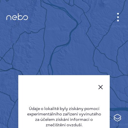
KABINET
MAPA MĚSTA
SENZOR NEBO
O NÁS
JAZYK STRÁNEK
English
Česky
Údaje o lokalitě byly získány pomocí
Deutsch
experimentálního zařízení vyvinutého
Español
za účelem získání informací o
znečištění ovzduší.