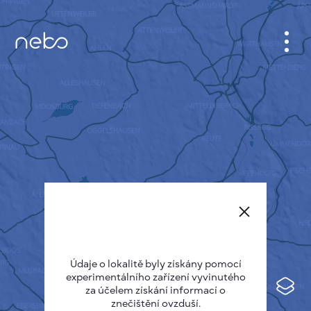
KABINET
MAPA MĚSTA
SENZOR NEBO
O NÁS
JAZYK STRÁNEK
English
Česky
Údaje o lokalitě byly získány pomocí
Deutsch
experimentálního zařízení vyvinutého
Español
za účelem získání informací o
znečištění ovzduší.