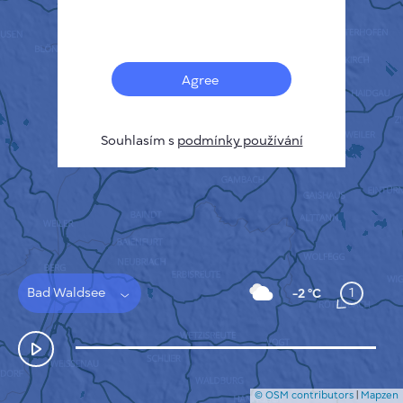
Français
Senzory
Mapa znečištění
Tepelné skvrny
Agree
Vítr
JAK TO FUNGUJE
VÝZKUM
Souhlasím s
podmínky používání
ZÁSADY OCHRANY SOUKROMÍ
PODMÍNKY A PRAVIDLA
PRŮVODCE INSTALACÍ
API
FAQ
KONTAKTUJTE NÁS
Bad Waldsee
1
-2 °C
© OSM contributors
|
Mapzen