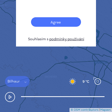
Français
Senzory
Mapa znečištění
Tepelné skvrny
Agree
Vítr
JAK TO FUNGUJE
VÝZKUM
Souhlasím s
podmínky používání
ZÁSADY OCHRANY SOUKROMÍ
PODMÍNKY A PRAVIDLA
PRŮVODCE INSTALACÍ
API
FAQ
KONTAKTUJTE NÁS
Bilhaur
0
9 °C
© OSM contributors
|
Mapzen