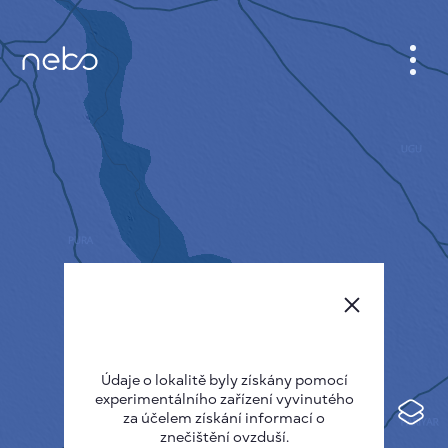
KABINET
MAPA MĚSTA
SENZOR NEBO
O NÁS
JAZYK STRÁNEK
English
Česky
Údaje o lokalitě byly získány pomocí
Deutsch
experimentálního zařízení vyvinutého
Español
za účelem získání informací o
znečištění ovzduší.