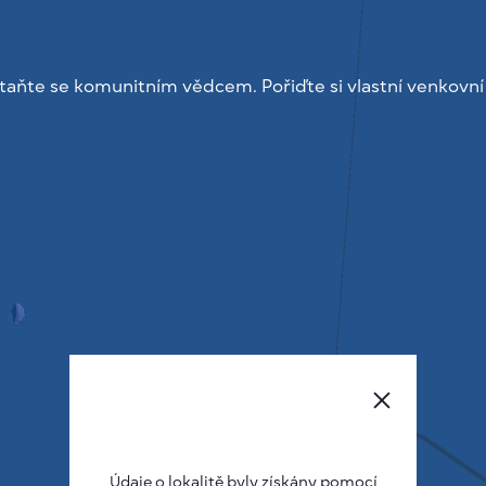
taňte se komunitním vědcem. Pořiďte si vlastní venkovní
Údaje o lokalitě byly získány pomocí