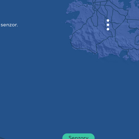
 senzor.
KABINET
MAPA MĚSTA
SENZOR NEBO
O NÁS
JAZYK STRÁNEK
English
Česky
Deutsch
Senzory