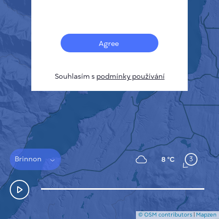
Français
Senzory
Mapa znečištění
Tepelné skvrny
Agree
Vítr
JAK TO FUNGUJE
VÝZKUM
Souhlasím s
podmínky používání
ZÁSADY OCHRANY SOUKROMÍ
PODMÍNKY A PRAVIDLA
PRŮVODCE INSTALACÍ
API
FAQ
KONTAKTUJTE NÁS
Brinnon
3
8 °C
© OSM contributors
|
Mapzen