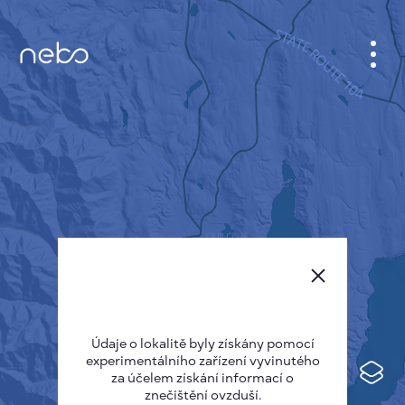
KABINET
MAPA MĚSTA
SENZOR NEBO
O NÁS
JAZYK STRÁNEK
English
Česky
Údaje o lokalitě byly získány pomocí
Deutsch
experimentálního zařízení vyvinutého
Español
za účelem získání informací o
znečištění ovzduší.