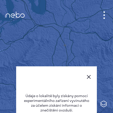
KABINET
MAPA MĚSTA
SENZOR NEBO
O NÁS
JAZYK STRÁNEK
English
Česky
Údaje o lokalitě byly získány pomocí
Deutsch
experimentálního zařízení vyvinutého
Español
za účelem získání informací o
znečištění ovzduší.