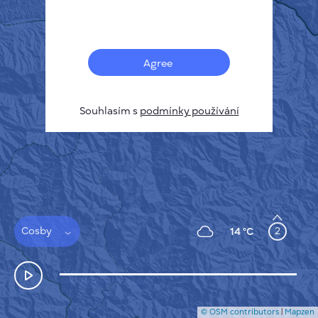
Français
Senzory
Mapa znečištění
Tepelné skvrny
Agree
Vítr
JAK TO FUNGUJE
VÝZKUM
Souhlasím s
podmínky používání
ZÁSADY OCHRANY SOUKROMÍ
PODMÍNKY A PRAVIDLA
PRŮVODCE INSTALACÍ
API
FAQ
KONTAKTUJTE NÁS
Cosby
2
14 °C
© OSM contributors
|
Mapzen