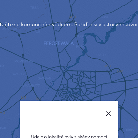
taňte se komunitním vědcem. Pořiďte si vlastní venkovní
Údaje o lokalitě byly získány pomocí