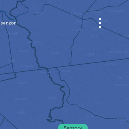
 senzor.
KABINET
MAPA MĚSTA
SENZOR NEBO
O NÁS
JAZYK STRÁNEK
English
Česky
Deutsch
Senzory