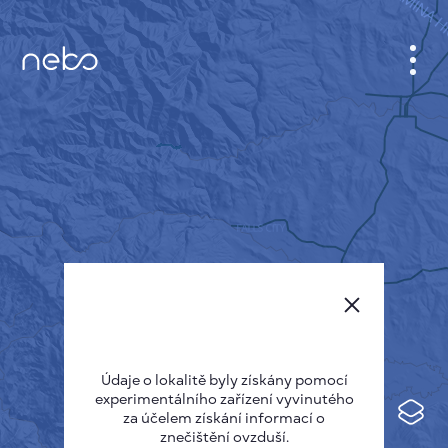
KABINET
MAPA MĚSTA
SENZOR NEBO
O NÁS
JAZYK STRÁNEK
English
Česky
Údaje o lokalitě byly získány pomocí
Deutsch
experimentálního zařízení vyvinutého
Español
za účelem získání informací o
znečištění ovzduší.