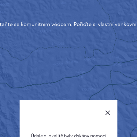
taňte se komunitním vědcem. Pořiďte si vlastní venkovní
Údaje o lokalitě byly získány pomocí