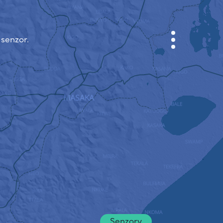
 senzor.
KABINET
MAPA MĚSTA
SENZOR NEBO
O NÁS
JAZYK STRÁNEK
English
Česky
Deutsch
Senzory