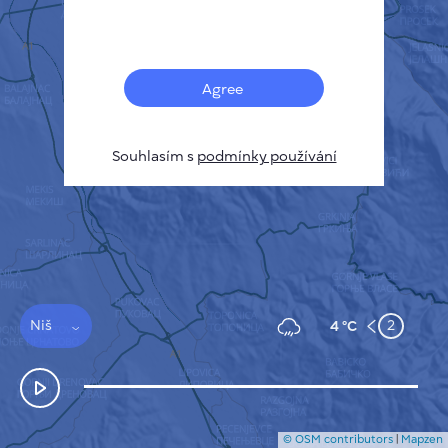
Français
Senzory
Mapa znečištění
Tepelné skvrny
Agree
Vítr
JAK TO FUNGUJE
VÝZKUM
Souhlasím s
podmínky používání
ZÁSADY OCHRANY SOUKROMÍ
PODMÍNKY A PRAVIDLA
PRŮVODCE INSTALACÍ
API
FAQ
KONTAKTUJTE NÁS
Niš
2
4 °C
© OSM contributors
|
Mapzen