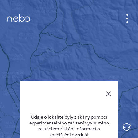
KABINET
MAPA MĚSTA
SENZOR NEBO
O NÁS
JAZYK STRÁNEK
English
Česky
Údaje o lokalitě byly získány pomocí
Deutsch
experimentálního zařízení vyvinutého
Español
za účelem získání informací o
znečištění ovzduší.